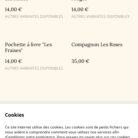
14,00 €
14,00 €
AUTRES VARIANTES DISPONIBLES
AUTRES VARIANTES DISPONIBLES
Pochette à livre "Les
Compagnon Les Roses
Fraises"
14,00 €
35,00 €
AUTRES VARIANTES DISPONIBLES
Cookies
Contactez-nous
Conditions
Politique de
Politique de cookies
Ce site Internet utilise des cookies. Les cookies sont de petits fichiers qui
confidentialité
nous aident à comprendre comment vous utilisez nos services afin
d'améliorer votre expérience. Vous pouvez en savoir plus sur ces cookies